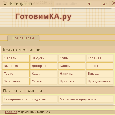
Понедельник, 10 августа 2026 года
▼
▲
← | Ингредиенты
ГотовимКА.ру
Все рецепты
Кулинарное меню
Салаты
Закуски
Супы
Горячее
Выпечка
Десерты
Блины
Торты
Тесто
Каши
Напитки
Блюда
Заготовки
Соусы
Простые
Праздничные
Полезные заметки
Калорийность продуктов
Меры веса продуктов
Главная
::
Домашний майонез