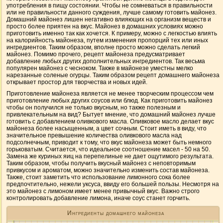
употребления в пищу состоянии. Чтобы не сомневаться в правильности
или не правильности данного суждения, лучше самому готовить майонез.
Домашний майонез лишен негативно влияющих на организм веществ и
просто более приятен на вкус. Майонез в домашних условиях можно
приготовить именно так как хочется. К примеру, можно с легкостью влиять
на калорийность майонеза, путем изменения пропорций тех или иных
ингредиентов. Таким образом, вполне просто можно сделать легкий
майонез. Помимо прочего, рецепт майонеза предусматривает
добавление любых других дополнительных ингредиентов. Так весьма
популярен майонез с чесноком. Также в майонезе уместны мелко
нарезанные соленые огурцы. Таким образом рецепт домашнего майонеза
открывает простор для творчества и новых идей.
Приготовление майонеза является не менее творческим процессом чем
приготовление любых других соусов или блюд. Как приготовить майонез
чтобы он получился не только вкусным, но также полезным и
привлекательным на вид? Бытует мнение, что домашний майонез лучше
готовить с добавлением оливкового масла. Оливковое масло делает вкус
майонеза более насыщенным, а цвет сочным. Стоит иметь в виду, что
значительное превышение количества оливкового масла над
подсолнечным, приводит к тому, что вкус майонеза может быть немного
горьковатым. Считается, что идеальное соотношение масел - 50 на 50.
Замена же куриных яиц на перепелиные не дает ощутимого результата.
Таким образом, чтобы получить вкусный майонез с неповторимым
привкусом и ароматом, можно значительно изменить состав майонеза.
Также, стоит заметить что использование лимонного сока более
предпочтительно, нежели уксуса, ввиду его большей пользы. Несмотря на
это майонез с лимоном имеет менее привычный вкус. Важно строго
контролировать добавление лимона, иначе соус станет горчить.
Ингредиенты домашнего майонеза