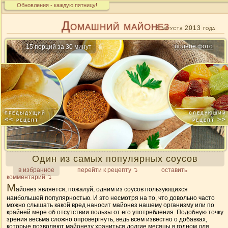
Обновления - каждую пятницу!
Домашний майонез
2 августа 2013 года
полное фото
15 порций за 30 минут
Один из самых популярных соусов
в избранное
перейти к рецепту ↴
оставить
комментарий ↴
М
айонез является, пожалуй, одним из соусов пользующихся
наибольшей популярностью. И это несмотря на то, что довольно часто
можно слышать какой вред наносит майонез нашему организму или по
крайней мере об отсутствии пользы от его употребления. Подобную точку
зрения весьма сложно опровергнуть, ведь всем известно о добавках,
которые позволяют майонезу храниться долгие месяцы в годном для