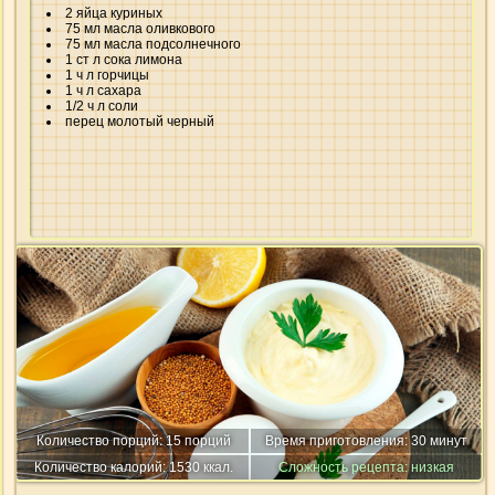
2 яйца куриных
75 мл масла оливкового
75 мл масла подсолнечного
1 ст л сока лимона
1 ч л горчицы
1 ч л сахара
1/2 ч л соли
перец молотый черный
Количество порций: 15 порций
Время приготовления: 30 минут
Количество калорий: 1530 ккал.
Сложность рецепта: низкая