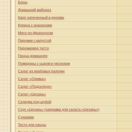
Борщ
Домашний майонез
Карп запеченный в духовке
Курица с ананасами
Мясо по-французски
Пирожки с капустой
Пирожковое тесто
Пицца домашняя
Помидоры с сыром и чесноком
Салат из крабовых палочек
Салат «Оливье»
Салат «Подсолнух»
Салат «Цезарь»
Селедка под шубой
Соус «Цезарь» (заправка для салата «Цезарь»)
Сухарики
Тесто для пиццы