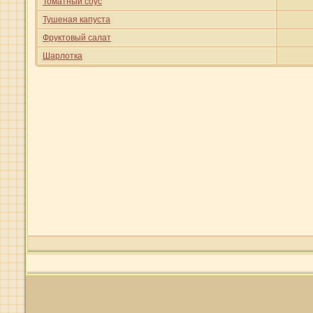
Томатный соус
Тушеная капуста
Фруктовый салат
Шарлотка