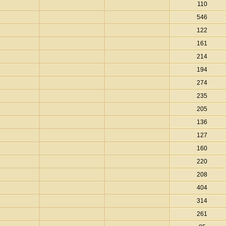
110
546
122
161
214
194
274
235
205
136
127
160
220
208
404
314
261